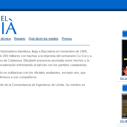
 técnica
Reparto
Qué dicen los medios
Prensa
 historiadora irlandesa, llega a Barcelona en noviembre de 1905,
o de 200 militares con hachas a la imprenta del semanario Cu-Cut y a
 Veu de Catalunya. Elisabeth presencia asustada estos hechos y la
cadenarán enfrentando al ejército con los partidos catalanistas.
a se solidarizan con los oficiales asaltantes, excepto uno, que
y firmeza a sus compañeros.
Ver
c
jefe de la Comandancia de Ingenieros de Lérida. Su nombre es
Ver
t