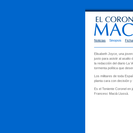
Noticias
Sinopsis
Ficha
Elisabeth Joyce, una joven
justo para asistir al asalt
la redacción del diario La
tormenta política que desen
Los militares de toda Españ
planta cara con decisión 
Es el Teniente Coronel en 
Francesc Macià Llussà.