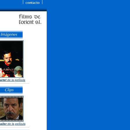
artel
de la película
railer
de la película