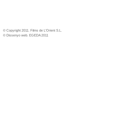
© Copyright 2011. Films de L'Orient S.L.
© Dissenyo web. EGEDA 2011