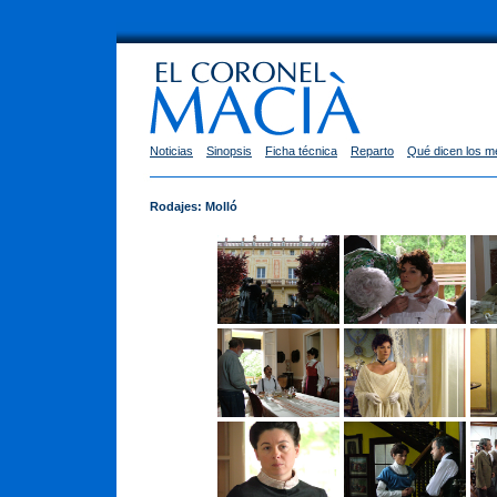
Noticias
Sinopsis
Ficha técnica
Reparto
Qué dicen los m
Rodajes: Molló