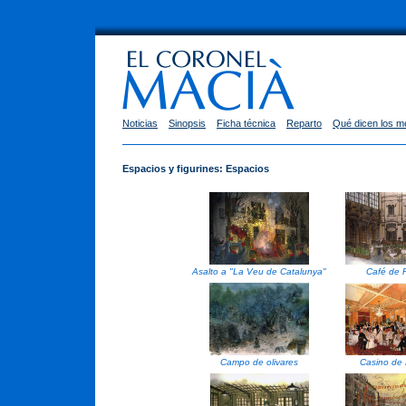
Noticias
Sinopsis
Ficha técnica
Reparto
Qué dicen los m
Espacios y figurines: Espacios
Asalto a "La Veu de Catalunya"
Café de 
Campo de olivares
Casino de 