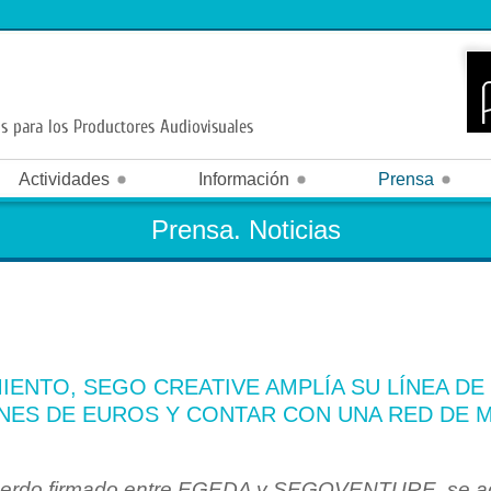
Actividades
Información
Prensa
blicaciones
Antipiratería
Festivales y premios
Patrocin
Prensa. Noticias
oticias
Estatutos
Contacto
Hazte Socio
Agenda audiovisual
Información legal (TRLPI)
Cuentas
Procedimiento de quejas y reclamaciones
Legislación
Circulares y documentación
Dosieres de prensa
Código ético
EGEDA internacional
Víde
Premio José María Forqué
Iberseries & Platino Industria
IENTO, SEGO CREATIVE AMPLÍA SU LÍNEA DE
ONES DE EUROS Y CONTAR CON UNA RED DE M
acuerdo firmado entre EGEDA y SEGOVENTURE, se ade