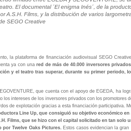
teatro. El documental ´El enigma Inés´, de la producto
r A.S.H. Films, y la distribución de varios largomet
o de SEGO Creative
, la plataforma de financiación audiovisual SEGO Creative,
nta ya con una
red de más de 40.000 inversores privados 
ción y el teatro tras superar, durante su primer periodo, 
 SEGOVENTURE, que cuenta con el apoyo de EGEDA, ha lograd
do los intereses de los inversores privados con los promotores 
s de explotación gracias a esta financiación participativa. M
roductora Line Up, que consiguió su objetivo económico en 
H. Films, que se hizo con el capital solicitado en tan solo 
o por Twelve Oaks Pictures.
Estos casos evidencian la gran 