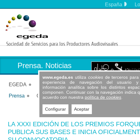
España
Lo
EGEDA COM
EGEDA Argentina
EGEDA Brasil
EGEDA Chile
EGEDA Colombia
EGEDA Ecuador
EGEDA España
Prensa. Noticias
EGEDA México
EGEDA Panamá
www.egeda.es
utiliza
cookies
de terceros para 
experiencia de navegación del usuario y 
EGEDA Perú
EGEDA
Servicios
Actividades
Información
información analítica sobre los distintos espa
EGEDA Uruguay
componen. Continuar con la navegación indica 
Formación
Publicaciones
Antipiratería
Festivales y premios
Prensa
Contacto
Socios
Quiénes somos
Funciones
Estatutos
Cuentas
Legislación
acuerdo con nuestra
política de
cookies
.
EGEDA Us
Noticias
Contacto
Hazte Socio
Agenda audiovisual
Información legal (TRLPI)
Procedimiento de quejas y reclamaciones
Circulares y documentación
Dosieres de prensa
Código ético
Vídeos
Patrocinio a instituciones
Anterior
Siguient
EGEDA internacional
FAQ´s
Convenios | Acuerdos
Premio José María Forqué
Iberseries & Platino Industria
Configurar
Aceptar
LA XXXI EDICIÓN DE LOS PREMIOS FORQU
PUBLICA SUS BASES E INICIA OFICIALMEN
SU CONVOCATORIA