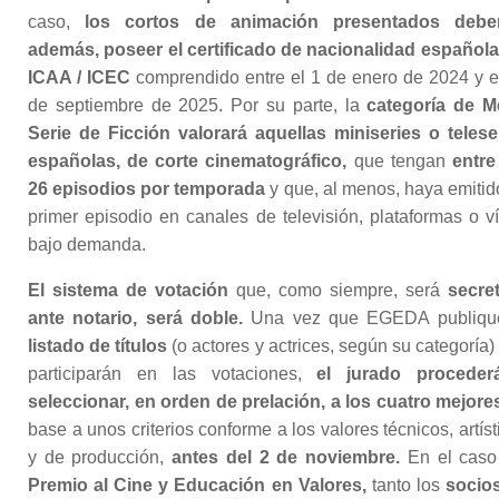
caso,
los cortos de animación presentados deber
además, poseer el certificado de nacionalidad española
ICAA / ICEC
comprendido entre el 1 de enero de 2024 y e
de septiembre de 2025. Por su parte, la
categoría de M
Serie de Ficción valorará aquellas miniseries o telese
españolas, de corte cinematográfico,
que tengan
entre
26 episodios por temporada
y que, al menos, haya emitid
primer episodio en canales de televisión, plataformas o v
bajo demanda.
El sistema de votación
que, como siempre, será
secre
ante notario, será doble.
Una vez que EGEDA publiqu
listado de títulos
(o actores y actrices, según su categoría)
participarán en las votaciones,
el jurado proceder
seleccionar, en orden de prelación, a los cuatro mejore
base a unos criterios conforme a los valores técnicos, artíst
y de producción,
antes del 2 de noviembre.
En el caso
Premio al Cine y Educación en Valores,
tanto los
socio