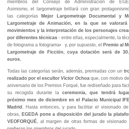
miembros del Consejo de Administración de EGE
Asimismo, el largometraje brillará con gran protagonism
las categorías
Mejor Largometraje Documental y M
Largometraje de Animación, en la que se valorará
movimientos y la interpretación de los personajes cre
por diferentes técnicas
- entre ellas, especialmente, la téc
de fotograma a fotograma• y, por supuesto, el
Premio al M
Largometraje de Ficción, cuya dotación será de 30
euros.
Todas las categorías serán, además, premiadas con un
tr
realizado por el escultor Víctor Ochoa
que, con motivo de
aniversario de los Premios Forqué, fue rediseñado para facil
su recogida durante la
ceremonia, que tendrá luga
próximo mes de diciembre en el Palacio Municipal I
Madrid
. Hasta entonces, y para facilitar el visionado de
obras,
EGEDA pone a disposición del jurado la plataf
VEOFORQUÉ
, al margen de otras formas de visionado
prefieran los miembros del jurado.