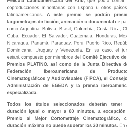
Película Latinoamericana del Año,
que podrá contar
coproducciones minoritarias con España u otros paíse
latinoamericanos.
A este premio se podrán presen
largometrajes de ficción, animación o documental
de pa
como Argentina, Bolivia, Brasil, Colombia, Costa Rica, Ch
Cuba, Ecuador, El Salvador, Guatemala, Honduras, Méx
Nicaragua, Panamá, Paraguay, Perú, Puerto Rico, Repúb
Dominicana, Uruguay y Venezuela. En su caso, el ju
estará compuesto por miembros del
Comité Ejecutivo de
Premios PLATINO, así como de la Junta Directiva d
Federación Iberoamericana de Producto
Cinematográficos y Audiovisuales (FIPCA), el Consej
Administración de EGEDA y la prensa iberoameric
especializada.
Todos los títulos seleccionados deberán tener 
duración igual o mayor a 60 minutos, a excepción
Premio al Mejor Cortometraje Cinematográfico, c
duración máxima no puede superar los 30 minutos.
En 