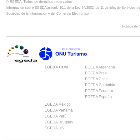
© EGEDA. Todos los derechos reservados
Información sobre EGEDA artículo 10.1 de la Ley 34/2002, de 11 de julio, de Servicios de
Sociedad de la Información y del Comercio Electrónico
Política de 
EGEDA COM
EGEDA Argentina
EGEDA Brasil
EGEDA Chile
EGEDA Colombia
EGEDA Ecuador
EGEDA España
EGEDA México
EGEDA Panamá
EGEDA Perú
EGEDA Uruguay
EGEDA US