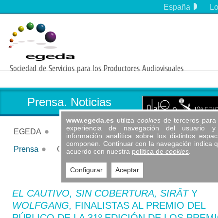
España
Lo
EGEDA COM
EGEDA Argentina
EGEDA Brasil
EGEDA Chile
EGEDA Colombia
EGEDA Ecuador
EGEDA España
Prensa. Noticias
EGEDA México
EGEDA Panamá
www.egeda.es
utiliza
cookies
de terceros para 
experiencia de navegación del usuario y 
EGEDA Perú
EGEDA
Servicios
Actividades
Información
información analítica sobre los distintos espa
EGEDA Uruguay
componen. Continuar con la navegación indica 
Formación
Publicaciones
Antipiratería
Festivales y premios
Prensa
Contacto
Socios
Quiénes somos
Funciones
Estatutos
Cuentas
Legislación
acuerdo con nuestra
política de
cookies
.
EGEDA Us
Noticias
Contacto
Hazte Socio
Agenda audiovisual
Información legal (TRLPI)
Procedimiento de quejas y reclamaciones
Circulares y documentación
Dosieres de prensa
Código ético
Vídeos
Patrocinio a instituciones
Anterior
Siguient
EGEDA internacional
FAQ´s
Convenios | Acuerdos
Premio José María Forqué
Iberseries & Platino Industria
Configurar
Aceptar
EL CAUTIVO, SIN COBERTURA, SIRÂT
Y
WOLFGANG,
FINALISTAS AL PREMIO DEL
PÚBLICO DE LA 31º EDICIÓN DE LOS PREM