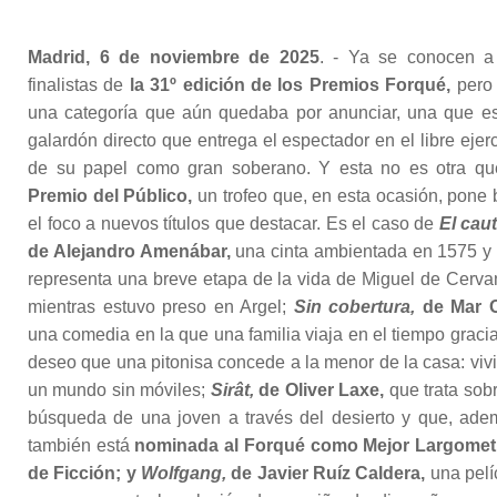
Madrid, 6 de noviembre de 2025
. - Ya se conocen a
finalistas de
la 31º edición de los Premios Forqué,
pero
una categoría que aún quedaba por anunciar, una que e
galardón directo que entrega el espectador en el libre ejerc
de su papel como gran soberano. Y esta no es otra q
Premio del Público,
un trofeo que, en esta ocasión, pone 
el foco a nuevos títulos que destacar. Es el caso de
El caut
de Alejandro Amenábar,
una cinta ambientada en 1575 y
representa una breve etapa de la vida de Miguel de Cerva
mientras estuvo preso en Argel;
Sin cobertura,
de Mar O
una comedia en la que una familia viaja en el tiempo gracia
deseo que una pitonisa concede a la menor de la casa: vivi
un mundo sin móviles;
Sirât,
de Oliver Laxe,
que trata sobr
búsqueda de una joven a través del desierto y que, ade
también está
nominada al Forqué como Mejor Largomet
de Ficción; y
Wolfgang,
de Javier Ruíz Caldera,
una pelí