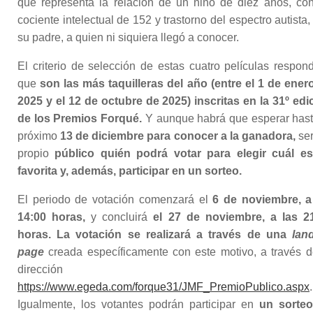
que representa la relación de un niño de diez años, co
cociente intelectual de 152 y trastorno del espectro autista,
su padre, a quien ni siquiera llegó a conocer.
El criterio de selección de estas cuatro películas respon
que
son las más taquilleras del año (entre el 1 de ener
2025 y el 12 de octubre de 2025) inscritas en la 31º edi
de los Premios Forqué.
Y aunque habrá que esperar hast
próximo
13 de diciembre para conocer a la ganadora,
ser
propio
público quién podrá votar para elegir cuál e
favorita y, además, participar en un sorteo.
El periodo de votación comenzará el
6 de noviembre, a
14:00 horas,
y concluirá
el 27 de noviembre, a las 2
horas. La votación se realizará a través de una
lan
page
creada específicamente con este motivo, a través d
dirección
https://www.egeda.com/forque31/JMF_PremioPublico.aspx
.
Igualmente, los votantes podrán participar en
un sorte