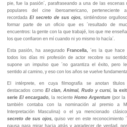
pie, fue la pasión´, parafraseando a una de las escenas
populares del cine iberoamericano, perteneciente 
recordada
El secreto de sus ojos,
sintiéndose orgullos
formar parte de un oficio que es ´resultado de mu
encuentros: la gente con la que trabajé, los que me enseña
los que confiaron en mí cuando ni yo mismo lo hacía´.
Esta pasión, ha asegurado
Francella,
´es la que hace
todos los días mi profesión de actor recobre su sentido
supone un impulso que ´no garantiza el éxito, pero l
sentido al camino, y eso con los años se vuelve fundamenta
El intérprete, en cuya filmografía se anotan títulos
destacados como
El clan, Animal, Rudo y cursi,
la exi
serie
El encargado,
la reciente
Homo Argentum
(por la
también contaba con la nominación al premio a M
Interpretación Masculina) o el ya mencionado clási
secreto de sus ojos,
quiso ver en este reconocimiento 
pausa para mirar hacia atrás y agradecer de verdad, po