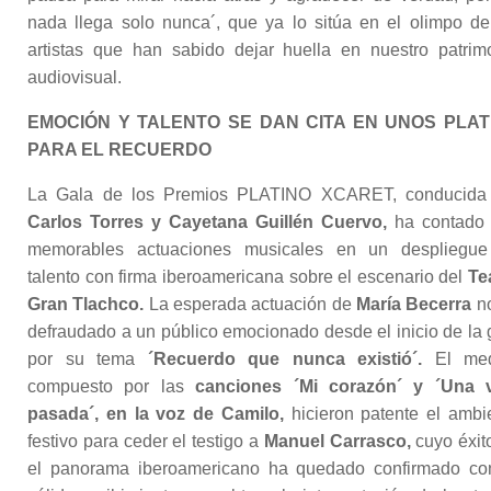
nada llega solo nunca´, que ya lo sitúa en el olimpo de
artistas que han sabido dejar huella en nuestro patrim
audiovisual.
EMOCIÓN Y TALENTO SE DAN CITA EN UNOS PLAT
PARA EL RECUERDO
La Gala de los Premios PLATINO XCARET, conducida
Carlos Torres y Cayetana Guillén Cuervo,
ha contado
memorables actuaciones musicales en un despliegu
talento con firma iberoamericana sobre el escenario del
Te
Gran Tlachco.
La esperada actuación de
María Becerra
n
defraudado a un público emocionado desde el inicio de la 
por su tema
´Recuerdo que nunca existió´.
El med
compuesto por las
canciones ´Mi corazón´ y ´Una 
pasada´, en la voz de Camilo,
hicieron patente el ambi
festivo para ceder el testigo a
Manuel Carrasco,
cuyo éxit
el panorama iberoamericano ha quedado confirmado co