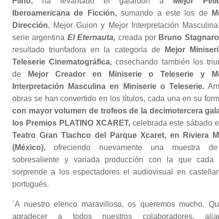
Filho,
ha levantado el galardón a
Mejor Pelí
Iberoamericana de Ficción,
sumando a este los de
M
Dirección
, Mejor Guion y Mejor Interpretación Masculina
serie argentina
El Eternauta,
creada por
Bruno Stagnaro
resultado triunfadora en la categoría de
Mejor Miniser
Teleserie Cinematográfica,
cosechando también los triu
de
Mejor Creador en Miniserie o Teleserie y Me
Interpretación Masculina en Miniserie o Teleserie.
Am
obras se han convertido en los títulos, cada una en su form
con mayor volumen de trofeos de la decimotercera gal
los Premios PLATINO XCARET,
celebrada este sábado e
Teatro Gran Tlachco del Parque Xcaret, en Riviera 
(México),
ofreciendo nuevamente una muestra de
sobresaliente y variada producción con la que cada
sorprende a los espectadores el audiovisual en castella
portugués.
´A nuestro elenco maravilloso, os queremos mucho. Qu
agradecer a todos nuestros colaboradores, aliad