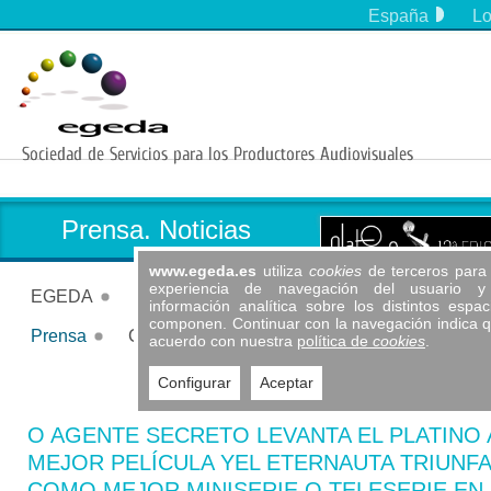
España
Lo
EGEDA COM
EGEDA Argentina
EGEDA Brasil
EGEDA Chile
EGEDA Colombia
EGEDA Ecuador
EGEDA España
Prensa. Noticias
EGEDA México
EGEDA Panamá
www.egeda.es
utiliza
cookies
de terceros para 
experiencia de navegación del usuario y 
EGEDA Perú
EGEDA
Servicios
Actividades
Información
información analítica sobre los distintos espa
EGEDA Uruguay
componen. Continuar con la navegación indica 
Formación
Publicaciones
Antipiratería
Festivales y premios
Prensa
Contacto
Socios
Quiénes somos
Funciones
Estatutos
Cuentas
Legislación
acuerdo con nuestra
política de
cookies
.
EGEDA Us
Noticias
Contacto
Hazte Socio
Agenda audiovisual
Información legal (TRLPI)
Procedimiento de quejas y reclamaciones
Circulares y documentación
Dosieres de prensa
Código ético
Vídeos
Patrocinio a instituciones
Anterior
Siguient
EGEDA internacional
FAQ´s
Convenios | Acuerdos
Premio José María Forqué
Iberseries & Platino Industria
Configurar
Aceptar
O AGENTE SECRETO LEVANTA EL PLATINO 
MEJOR PELÍCULA YEL ETERNAUTA TRIUNFA
COMO MEJOR MINISERIE O TELESERIE EN 