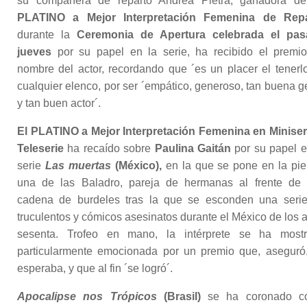
su compañera de reparto Andrea Pietra, ganadora d
PLATINO a Mejor Interpretación Femenina de Repa
durante la
Ceremonia de Apertura celebrada el pa
jueves
por su papel en la serie, ha recibido el premi
nombre del actor, recordando que ´es un placer el tenerl
cualquier elenco, por ser ´empático, generoso, tan buena g
y tan buen actor´.
El PLATINO a Mejor Interpretación Femenina en Miniser
Teleserie
ha recaído sobre
Paulina Gaitán
por su papel e
serie
Las muertas
(México),
en la que se pone en la pie
una de las Baladro, pareja de hermanas al frente de
cadena de burdeles tras la que se esconden una seri
truculentos y cómicos asesinatos durante el México de los 
sesenta. Trofeo en mano, la intérprete se ha most
particularmente emocionada por un premio que, aseguró
esperaba, y que al fin ´se logró´.
Apocalipse nos Trópicos
(Brasil)
se ha coronado c