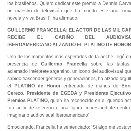
los brasileños. Quiero dedicar este premio a Dennis Carva
un maestro de televisión que ha muerto este año. iViv
novela y viva Brasil!´, ha afirmado.
GUILLERMO FRANCELLA: EL ACTOR DE LAS MIL CA
RECIBE EL CARIÑO DEL AUDIOVISU
IBEROAMERICANO ALZANDO EL PLATINO DE HONO
Uno de los momentos más esperados de la noche llegó co
presencia de
Guillermo Francella
sobre las tablas
aclamado intérprete argentino, un icono del audiovisual qu
sabido trascender géneros y generaciones, ha alzado orgul
el
PLATINO de Honor
entregado de manos de
Enr
Cerezo, Presidente de EGEDA y Presidente Ejecutiv
Premios PLATINO,
quien ha reconocido en el querido act
´un actor de referencia, una figura imprescindible dentro
imaginario audiovisual Iberoamericano´.
Emocionado, Francella ha sentenciado: ´Si algo me sostuv