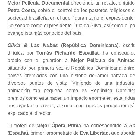
Mejor Película Documental
ofreciendo un retrato, dirigido
Petra Costa,
sobre el control de los pastores religiosos e
sociedad brasileña en el que figuran tanto el expresidente 
Bolsonaro como el presidente Lula da Silva, así como el pa
evangelista más conocido del país.
Olivia & Las Nubes
(República Dominicana),
escri
dirigida por
Tomás Pichardo Espaillat,
ha conseguido
propio con el galardón a
Mejor Película de Animac
situando por primera vez a República Dominicana entre
países premiados con una historia de amor narrada d
diversos puntos de vista: ´Viniendo de una industri
animación tan pequeña como es República Dominic
premios como este hacen un impacto enorme en esta indust
nos ayudan a crecer, a soñar con nuevas producciones´
explicado el director.
El trofeo de
Mejor Ópera Prima
ha correspondido a
So
(España),
primer largometraje de
Eva Libertad,
que aborda