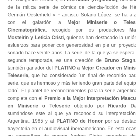
de la mítica serie de cómics de ciencia-ficción de Hé
Germán Oesterheld y Francisco Solano López, se ha al
con el galardón a
Mejor Miniserie o Telese
Cinematográfica,
recogido por los productores
Ma
Mosteirin y Leticia Cristi,
quienes han destacado la unió
esfuerzos para poner con generosidad en pie un proyect
soñado hace veinte años. La serie, de la que ya se espera
segunda temporada, es una creación de
Bruno Stagn
también ganador del
PLATINO a Mejor Creador en Minis
Teleserie,
que ha considerado ´un final de recorrido par
serie, que es hermoso y más teniendo gran parte del equip
lado´. El plantel de reconocimientos para la serie argentin
completa con el
Premio a la Mejor Interpretación Mascu
en Miniserie o Teleserie
obtenido por
Ricardo Da
sumándose este al que ya reconoció su interpretació
Argentina, 1985 y al
PLATINO de Honor
por su desta
trayectoria en el audiovisual iberoamericano. En esta ocas