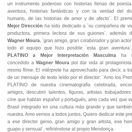
un instrumento poderoso con historias llenas de poesía
aventura, historias fantásticas y con la verdad del d
humano, de las historias de amor y de afecto´. El prem
Mejor Dirección
ha sido dedicado a ´su compañera de vi
productora, primera lectora de sus guiones´, además 
Wagner Moura
, ´gran amigo, gran colaborador y gran actor´
todo el equipo que hizo posible ´esta gran aventura´
PLATINO a Mejor Interpretación Masculina
ha s
concedido a
Wagner Moura
por dar vida al protagonista
mismo filme. El intérprete ha aprovechado para decir, a tr
de un mensaje de texto leído por el director: ´Amo los Pre
PLATINO de nuestra cinematografía celebrada, encon
amigos, descubrir talentos, figuras, artistas trabajadores
cine que hablan español y portugués, amo cada vez que v
Brasil integrado en una cultura más grande y que tambié
nuestra. Amo vernos a todos juntos. Quiero dedicar este pr
a ese director genio, gran amigo y gran artista, ese ho
guapo y sensual´, refiriéndose al propio Mendonça.