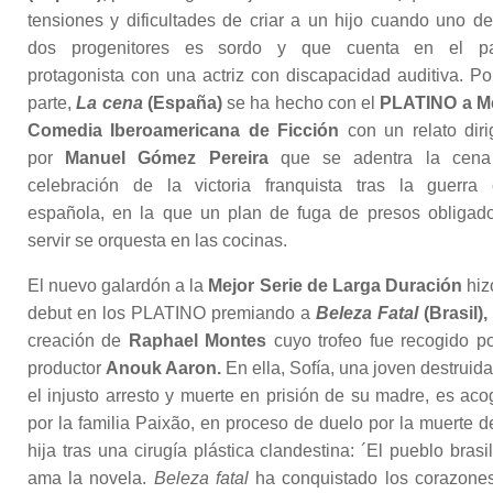
tensiones y dificultades de criar a un hijo cuando uno de
dos progenitores es sordo y que cuenta en el pa
protagonista con una actriz con discapacidad auditiva. Po
parte,
La cena
(España)
se ha hecho con el
PLATINO a M
Comedia Iberoamericana de Ficción
con un relato diri
por
Manuel Gómez Pereira
que se adentra la cena
celebración de la victoria franquista tras la guerra c
española, en la que un plan de fuga de presos obligad
servir se orquesta en las cocinas.
El nuevo galardón a la
Mejor Serie de Larga Duración
hiz
debut en los PLATINO premiando a
Beleza Fatal
(Brasil),
creación de
Raphael Montes
cuyo trofeo fue recogido po
productor
Anouk Aaron.
En ella, Sofía, una joven destruida
el injusto arresto y muerte en prisión de su madre, es aco
por la familia Paixão, en proceso de duelo por la muerte d
hija tras una cirugía plástica clandestina: ´El pueblo brasi
ama la novela.
Beleza fatal
ha conquistado los corazone