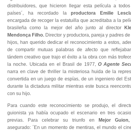
distribuidores, que hicieron llegar esta película a todos
países´, ha recordado la
productora Emilie Lescl
encargada de recoger la estatuilla que acreditaba a la pelí
brasileña como la mejor del año junto al director
Kl
Mendonça Filho.
Director y productora, pareja y padres de
hijos, han querido dedicar el reconocimiento a estos, ad
de compartir mutuas palabras de afecto que reflejaba
tándem creativo que trajo el éxito a la obra con más trofeo
la noche. Ubicada en el Brasil de 1977,
O Agente Sec
narra en clave de thriller la misteriosa huida de la repres
convertida en un juego de espías, de un ingeniero del Es
durante la dictadura militar mientras este busca reencontr
con su hijo.
Para cuando este reconocimiento se produjo, el direct
guionista ya había ocupado el escenario en tres ocasi
previas. Para celebrar su triunfo en
Mejor Guion,
asegurado: ´En un momento de mentiras, el mundo el cin