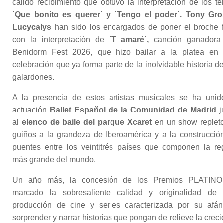
cálido recibimiento que obtuvo la interpretación de los t
´Que bonito es querer´ y ´Tengo el poder´. Tony Gr
Lucycalys
han sido los encargados de poner el broche f
con la interpretación de
´T amaré´,
canción ganadora
Benidorm Fest 2026, que hizo bailar a la platea en
celebración que ya forma parte de la inolvidable historia de
galardones.
A la presencia de estos artistas musicales se ha unid
actuación
Ballet Español de la Comunidad de Madrid
j
al
elenco de baile del parque Xcaret
en un show replet
guiños a la grandeza de Iberoamérica y a la construcció
puentes entre los veintitrés países que componen la re
más grande del mundo.
Un año más, la concesión de los Premios PLATINO
marcado la sobresaliente calidad y originalidad de
producción de cine y series caracterizada por su afá
sorprender y narrar historias que pongan de relieve la creci