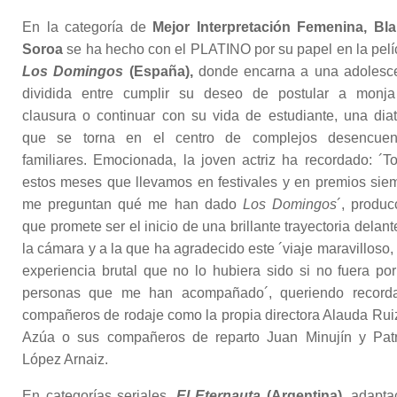
En la categoría de
Mejor Interpretación Femenina, Bl
Soroa
se ha hecho con el PLATINO por su papel en la pelí
Los Domingos
(España),
donde encarna a una adolesc
dividida entre cumplir su deseo de postular a monj
clausura o continuar con su vida de estudiante, una diat
que se torna en el centro de complejos desencuen
familiares. Emocionada, la joven actriz ha recordado: ´T
estos meses que llevamos en festivales y en premios sie
me preguntan qué me han dado
Los Domingos
´, produc
que promete ser el inicio de una brillante trayectoria delant
la cámara y a la que ha agradecido este ´viaje maravilloso,
experiencia brutal que no lo hubiera sido si no fuera por
personas que me han acompañado´, queriendo record
compañeros de rodaje como la propia directora Alauda Rui
Azúa o sus compañeros de reparto Juan Minujín y Patr
López Arnaiz.
En categorías seriales,
El Eternauta
(Argentina),
adapta