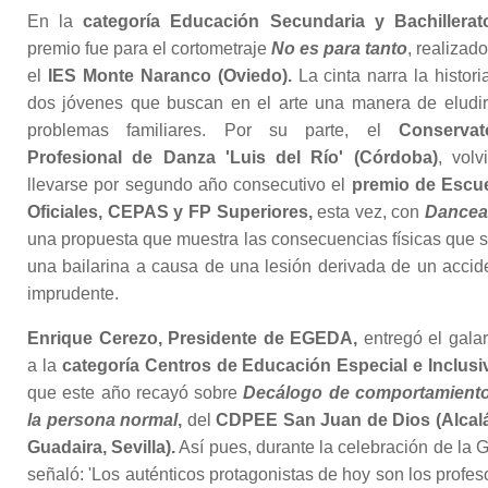
En la
categoría Educación Secundaria y Bachillerat
premio fue para el cortometraje
No es para tanto
, realizad
el
IES Monte Naranco (Oviedo).
La cinta narra la histori
dos jóvenes que buscan en el arte una manera de eludir
problemas familiares. Por su parte, el
Conservat
Profesional de Danza 'Luis del Río' (Córdoba)
, volv
llevarse por segundo año consecutivo el
premio de Escu
Oficiales, CEPAS y FP Superiores,
esta vez, con
Dancea
una propuesta que muestra las consecuencias físicas que s
una bailarina a causa de una lesión derivada de un accid
imprudente.
Enrique Cerezo, Presidente de EGEDA,
entregó el gala
a la
categoría Centros de Educación Especial e Inclusi
que este año recayó sobre
Decálogo de comportamient
la persona normal
,
del
CDPEE San Juan de Dios (Alcal
Guadaira, Sevilla).
Así pues, durante la celebración de la G
señaló: 'Los auténticos protagonistas de hoy son los profes