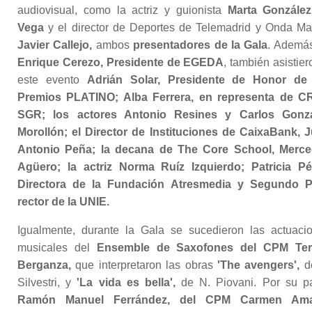
audiovisual, como la actriz y guionista
Marta González
Vega
y el director de Deportes de Telemadrid y Onda Ma
Javier Callejo,
ambos
presentadores de la Gala
. Ademá
Enrique Cerezo, Presidente de EGEDA
, también asistier
este evento
Adrián Solar, Presidente de Honor de
Premios PLATINO; Alba Ferrera, en representa de 
SGR; los actores Antonio Resines y Carlos Gonzá
Morollón; el Director de Instituciones de CaixaBank, 
Antonio Peña; la decana de The Core School, Merc
Agüero; la actriz Norma Ruíz Izquierdo; Patricia Pé
Directora de la Fundación Atresmedia y Segundo Pí
rector de la UNIE.
Igualmente, durante la Gala se sucedieron las actuaci
musicales del
Ensemble de Saxofones del CPM Ter
Berganza,
que interpretaron las obras
'The avengers',
d
Silvestri, y
'La vida es bella',
de N. Piovani. Por su pa
Ramón Manuel Ferrández, del CPM Carmen Ama