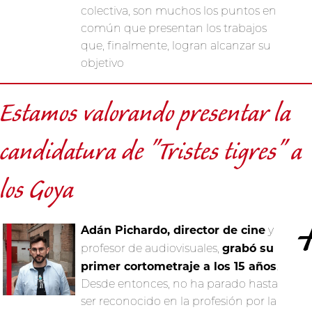
colectiva, son muchos los puntos en
común que presentan los trabajos
que, finalmente, logran alcanzar su
objetivo
Estamos valorando presentar la
candidatura de "Tristes tigres" a
los Goya
Adán Pichardo, director de cine
y
grabó su
profesor de audiovisuales,
primer cortometraje a los 15 años
.
Desde entonces, no ha parado hasta
ser reconocido en la profesión por la