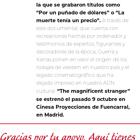
la que se grabaron títulos como
“Por un puñado de dólares” o “La
muerte tenía un precio”.
A través de
este documental, que cuenta con
recreaciones hechas por ordenador y
testimonios de expertos, figurantes y
decoradores de la época, Guerra y
Karras ponen en valor el origen de los
rodajes de western en nuestro país y el
legado cinematográfico que ha
dejado impreso en nuestro ADN
“The magnificent stranger”
cultural.
se estrenó el pasado 9 octubre en
Cinesa Proyecciones de Fuencarral,
en Madrid.
Gracias por tu apoyo. Aquí tienes