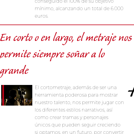
conseguido el 100% de su objetivo
mínimo, alcanzando un total de 6.000
euros.
En corto o en largo, el metraje nos
permite siempre soñar a lo
grande
El cortometraje, además de ser una
herramienta poderosa para mostrar
nuestro talento, nos permite jugar con
los diferentes estilos narrativos, así
como crear tramas y personajes
únicos que pueden seguir creciendo
si optamos, en un futuro, por convertir