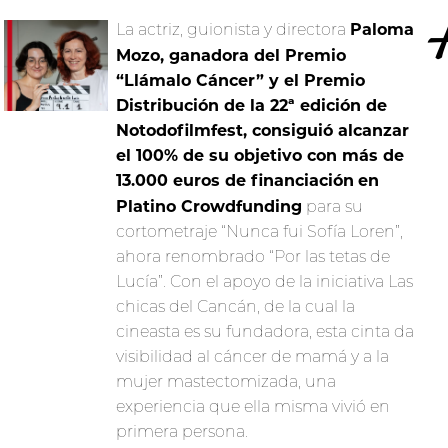
Paloma
La actriz, guionista y directora
Mozo, ganadora del Premio
“Llámalo Cáncer” y el Premio
Distribución de la 22ª edición de
Notodofilmfest, consiguió alcanzar
el 100% de su objetivo con más de
13.000 euros de financiación
en
Platino Crowdfunding
para su
cortometraje “Nunca fui Sofía Loren”,
ahora renombrado “Por las tetas de
Lucía”. Con el apoyo de la iniciativa Las
chicas del Cancán, de la cual la
cineasta es su fundadora, esta cinta da
visibilidad al cáncer de mamá y a la
mujer mastectomizada, una
experiencia que ella misma vivió en
primera persona.