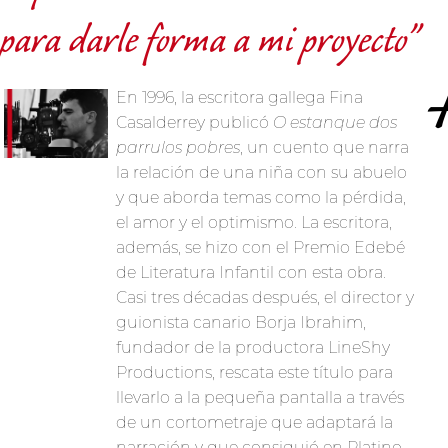
para darle forma a mi proyecto”
En 1996, la escritora gallega Fina
Casalderrey publicó
O estanque dos
parrulos pobres
, un cuento que narra
la relación de una niña con su abuelo
y que aborda temas como la pérdida,
el amor y el optimismo. La escritora,
además, se hizo con el Premio Edebé
de Literatura Infantil con esta obra.
Casi tres décadas después, el director y
guionista canario Borja Ibrahim,
fundador de la productora LineShy
Productions, rescata este título para
llevarlo a la pequeña pantalla a través
de un cortometraje que adaptará la
narración y que consiguió en Platino