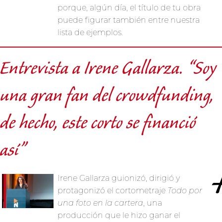
porque, algún día, el título de tu obra
puede figurar también entre nuestra
lista de ejemplos.
Entrevista a Irene Gallarza. “Soy
una gran fan del crowdfunding,
de hecho, este corto se financió
así”
Irene Gallarza guionizó, dirigió y
protagonizó el cortometraje
Todo por
una foto en la cartera
, una
producción que le hizo ganar el