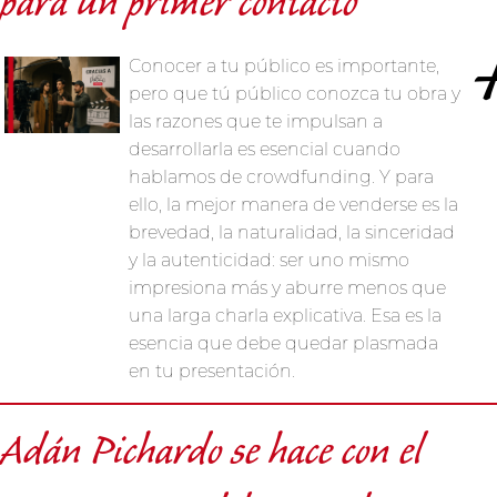
para un primer contacto
Conocer a tu público es importante,
pero que tú público conozca tu obra y
las razones que te impulsan a
desarrollarla es esencial cuando
hablamos de crowdfunding. Y para
ello, la mejor manera de venderse es la
brevedad, la naturalidad, la sinceridad
y la autenticidad: ser uno mismo
impresiona más y aburre menos que
una larga charla explicativa. Esa es la
esencia que debe quedar plasmada
en tu presentación.
Adán Pichardo se hace con el