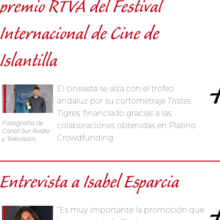
premio RTVA del Festival
Internacional de Cine de
Islantilla
El cineasta se alza con el trofeo
andaluz por su cortometraje
Tristes
Tigres,
financiado gracias a las
Fotografía de
colaboraciones obtenidas en Platino
Canal Sur Radio
Crowdfunding
y Televisión.
Entrevista a Isabel Esparcia
“Es muy importante la promoción que