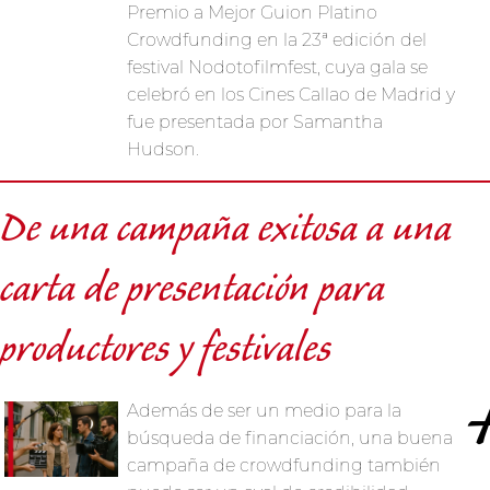
Premio a Mejor Guion Platino
Crowdfunding en la 23ª edición del
festival Nodotofilmfest, cuya gala se
celebró en los Cines Callao de Madrid y
fue presentada por Samantha
Hudson.
De una campaña exitosa a una
carta de presentación para
productores y festivales
Además de ser un medio para la
búsqueda de financiación, una buena
campaña de crowdfunding también