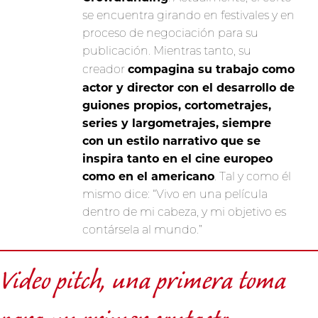
se encuentra girando en festivales y en
proceso de negociación para su
publicación. Mientras tanto, su
compagina su trabajo como
creador
actor y director con el desarrollo de
guiones propios, cortometrajes,
series y largometrajes, siempre
con un estilo narrativo que se
inspira tanto en el cine europeo
como en el americano
. Tal y como él
mismo dice: “Vivo en una película
dentro de mi cabeza, y mi objetivo es
contársela al mundo.”
Video pitch, una primera toma