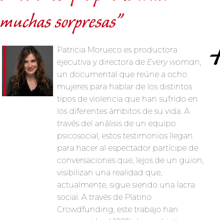
muchas sorpresas”
Patricia Morueco es productora
ejecutiva y directora de
Every woman
,
un documental que reúne a ocho
mujeres para hablar de los distintos
tipos de violencia que han sufrido en
los diferentes ámbitos de su vida. A
través del análisis de un equipo
psicosocial, estos testimonios llegan
para hacer al espectador partícipe de
conversaciones que, lejos de un guion,
visibilizan una realidad que,
actualmente, sigue siendo una lacra
social. A través de Platino
Crowdfunding, este trabajo han