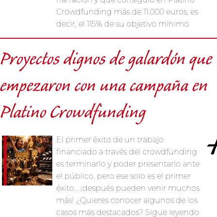
Crowdfunding más de 11.000 euros, es
decir, el 115% de su objetivo mínimo.
Proyectos dignos de galardón que
empezaron con una campaña en
Platino Crowdfunding
El primer éxito de un trabajo
financiado a través del crowdfunding
es terminarlo y poder presentarlo ante
el público, pero ese solo es el primer
éxito… ¡después pueden venir muchos
más! ¿Quieres conocer algunos de los
casos más destacados? Sigue leyendo