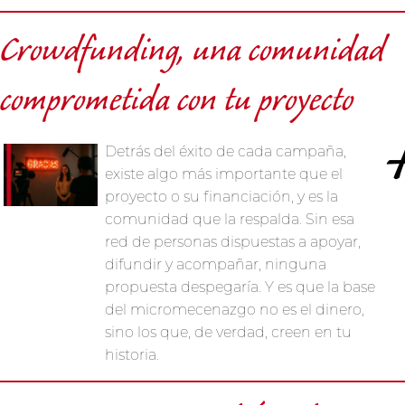
Crowdfunding, una comunidad
comprometida con tu proyecto
Detrás del éxito de cada campaña,
existe algo más importante que el
proyecto o su financiación, y es la
comunidad que la respalda. Sin esa
red de personas dispuestas a apoyar,
difundir y acompañar, ninguna
propuesta despegaría. Y es que la base
del micromecenazgo no es el dinero,
sino los que, de verdad, creen en tu
historia.