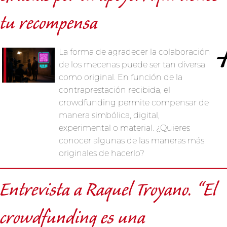
tu recompensa
La forma de agradecer la colaboración
de los mecenas puede ser tan diversa
como original. En función de la
contraprestación recibida, el
crowdfunding permite compensar de
manera simbólica, digital,
experimental o material. ¿Quieres
conocer algunas de las maneras más
originales de hacerlo?
Entrevista a Raquel Troyano. “El
crowdfunding es una