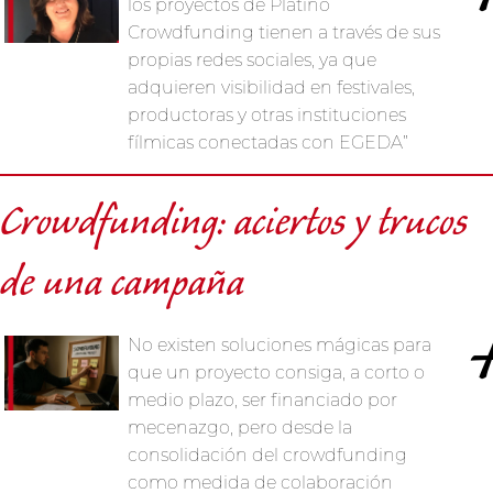
los proyectos de Platino
Crowdfunding tienen a través de sus
propias redes sociales, ya que
adquieren visibilidad en festivales,
productoras y otras instituciones
fílmicas conectadas con EGEDA”
Crowdfunding: aciertos y trucos
de una campaña
No existen soluciones mágicas para
que un proyecto consiga, a corto o
medio plazo, ser financiado por
mecenazgo, pero desde la
consolidación del crowdfunding
como medida de colaboración